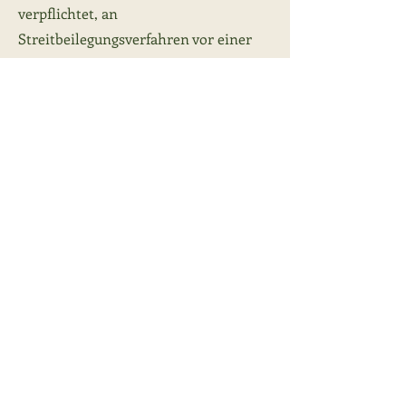
verpflichtet, an
Streitbeilegungsverfahren vor einer
Verbraucherschlichtungsstelle
teilzunehmen.
Quelle:
https://www.e-recht24.de
Kontakt
+49 162 274 3137
kontakt@amr-resilienz-staerken.de
Praxis
Aachener Str. 321
50931 Köln
Social Media
Impressum